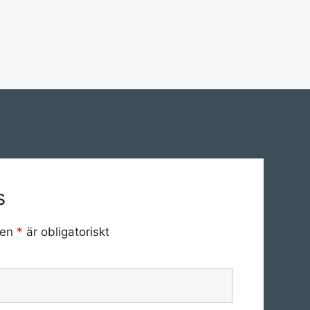
s
 en
*
är obligatoriskt